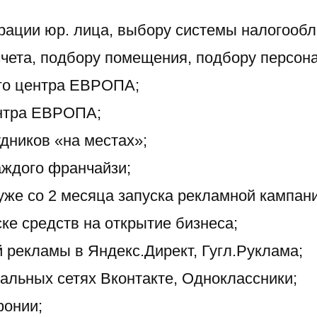
рации юр. лица, выбору системы налогооб
счета, подбору помещения, подбору персон
ого центра ЕВРОПА;
ентра ЕВРОПА;
дников «на местах»;
аждого франчайзи;
уже со 2 месяца запуска рекламной кампан
ке средств на открытие бизнеса;
 рекламы в Яндекс.Директ, Гугл.Руклама;
иальных сетях Вконтакте, Одноклассники;
фонии;