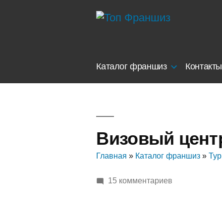
Перейти
к
содержимому
Каталог франшиз
Контакт
Визовый цент
Главная
»
Каталог франшиз
»
Тур
к
15 комментариев
записи
Визовый
центр