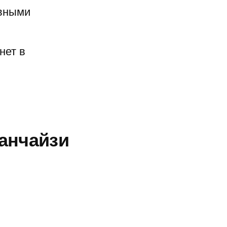
ивными
нет в
анчайзи