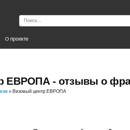
Найти:
ы
О проекте
р ЕВРОПА - отзывы о фр
изм
»
Визовый центр ЕВРОПА