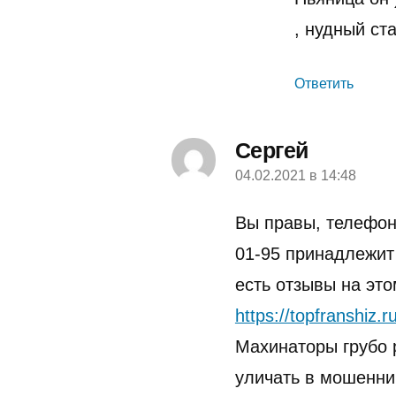
, нудный ст
Ответить
Сергей
04.02.2021 в 14:48
пишет:
Вы правы, телефон 
01-95 принадлежи
есть отзывы на это
https://topfranshiz.r
Махинаторы грубо 
уличать в мошеннич