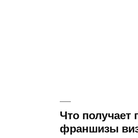
ЕВРОПА
Что получает 
франшизы виз