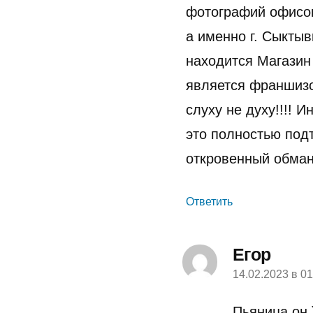
фотографий офисов 
а именно г. Сыктыв
находится Магазин
является франшиз
слуху не духу!!!! 
это полностью под
откровенный обман!
Ответить
Егор
14.02.2023 в 01
пишет:
Пьяница он 