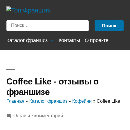
Перейти
к
Найти:
содержимому
Каталог франшиз
Контакты
О проекте
Coffee Like - отзывы о
франшизе
Главная
»
Каталог франшиз
»
Кофейни
»
Coffee Like
к
Оставьте комментарий
Coffee