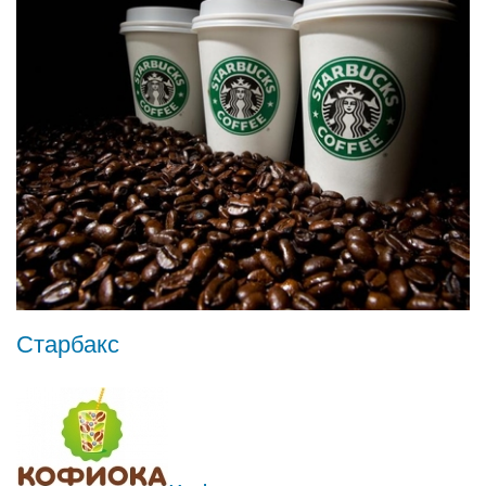
Старбакс